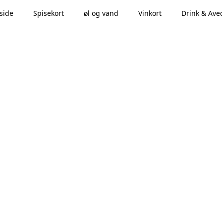
side
Spisekort
øl og vand
Vinkort
Drink & Ave