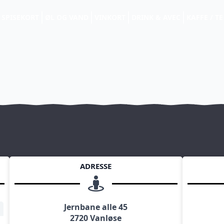
SPISEKORT
ØL OG VAND
VINKORT
DRINK & AVEC
KAFFE / TE
ADRESSE
Jernbane alle 45
2720 Vanløse