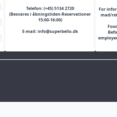
Telefon: (+45) 5134 2720
For info
(Besvares i åbningstiden-Reservationer
mad/ret
15:00-16:00)
Food
E-mail: info@superbello.dk
Befo
employee