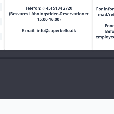
Telefon: (+45) 5134 2720
For info
(Besvares i åbningstiden-Reservationer
mad/ret
15:00-16:00)
Food
E-mail: info@superbello.dk
Befo
employee