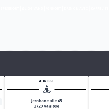
SPISEKORT
ØL OG VAND
VINKORT
DRINK & AVEC
KAFFE / TE
ADRESSE
Jernbane alle 45
2720 Vanløse