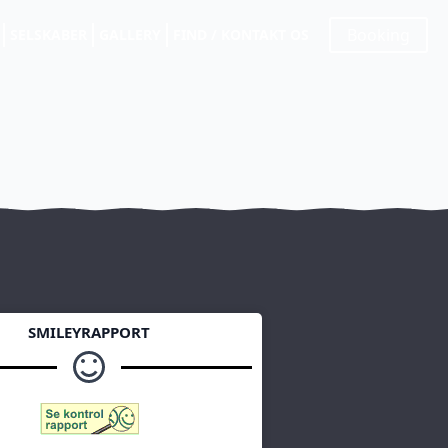
Booking
SELSKABER
GALLERY
FIND / KONTAKT OS
SMILEYRAPPORT