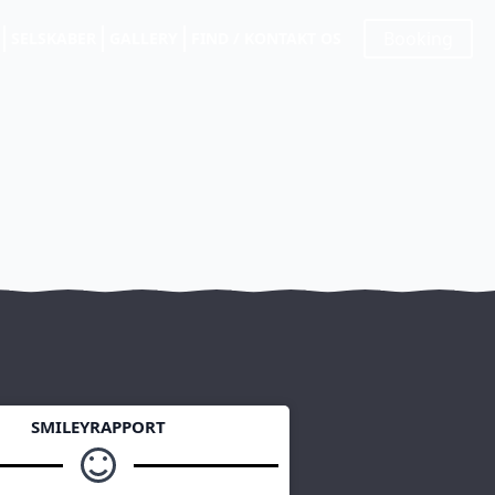
Booking
SELSKABER
GALLERY
FIND / KONTAKT OS
SMILEYRAPPORT