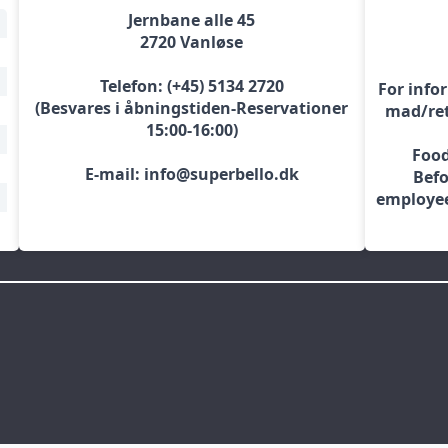
Jernbane alle 45
2720 Vanløse
Telefon: (+45) 5134 2720
For info
(Besvares i åbningstiden-Reservationer
mad/ret
15:00-16:00)
Food
E-mail: info@superbello.dk
Befo
employee