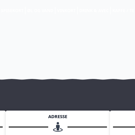
SPISEKORT
ØL OG VAND
VINKORT
DRINK & AVEC
KAFFE / TE
ADRESSE